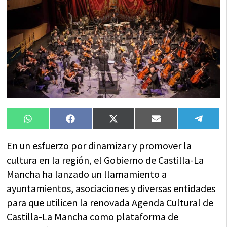
Compartir
Compartir
Compartir
Compartir
Compa
WhatsApp
Facebook
X
Email
Tele
en
en
en
en
en
(Twitter)
En un esfuerzo por dinamizar y promover la
cultura en la región, el Gobierno de Castilla-La
Mancha ha lanzado un llamamiento a
ayuntamientos, asociaciones y diversas entidades
para que utilicen la renovada Agenda Cultural de
Castilla-La Mancha como plataforma de