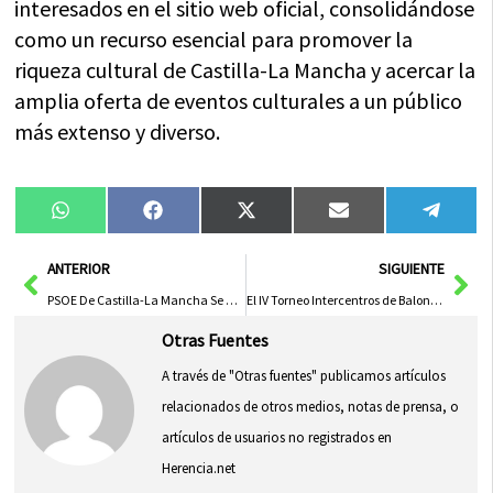
interesados en el sitio web oficial, consolidándose
como un recurso esencial para promover la
riqueza cultural de Castilla-La Mancha y acercar la
amplia oferta de eventos culturales a un público
más extenso y diverso.
Compartir
Compartir
Compartir
Compartir
Compa
WhatsApp
Facebook
X
Email
Tele
en
en
en
en
en
(Twitter)
Ant
Sig
ANTERIOR
SIGUIENTE
PSOE De Castilla-La Mancha Se Compromete A Defender La Igualdad Y El Feminismo Sin Importar El Costo
El IV Torneo Intercentros de Baloncesto 3×3 abre las Navidades Deportivas en Herencia con más de 200 participantes
Otras Fuentes
A través de "Otras fuentes" publicamos artículos
relacionados de otros medios, notas de prensa, o
artículos de usuarios no registrados en
Herencia.net