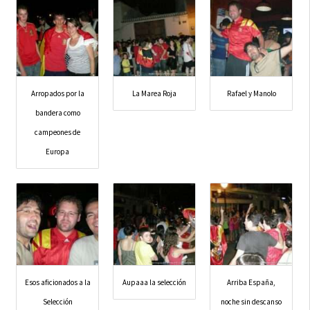
Arropados por la
La Marea Roja
Rafael y Manolo
bandera como
campeones de
Europa
Esos aficionados a la
Aupaaa la selección
Arriba España,
Selección
noche sin descanso