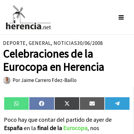
Ir
al
contenido
DEPORTE
,
GENERAL
,
NOTICIAS
30/06/2008
Celebraciones de la
Eurocopa en Herencia
Por
Jaime Carrero Fdez-Baillo
Compartir
Compartir
Compartir
Compartir
Compa
WhatsApp
Facebook
X
Email
Tele
en
en
en
en
en
(Twitter)
Poco hay que contar del partido de ayer de
España
en la
final de la
Eurocopa
, nos