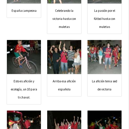
España campeona
Celebrando la
La pasión por el
victoria hasta con
fútbol hasta con
muletas
muletas
Esto es afición y
Arriba esa afición
La afición tenia sed
ecología, un 10 para
española
de victoria
ti chaval.