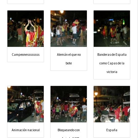
Campeonessssssss
Alemán el que no
Banderas de España
bote
como Capas de la
victoria
Animación nacional
Bloqueando con
España