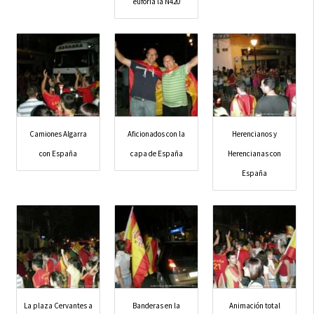
euforia la N420
Camiones Algarra
Aficionados con la
Herencianos y
con España
capa de España
Herencianas con
España
La plaza Cervantes a
Banderas en la
Animación total