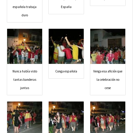
española trabaja
España
duro
Nunca había visto
Conga española
Venga esa afición que
tantas banderas
la celebración no
juntas
cese