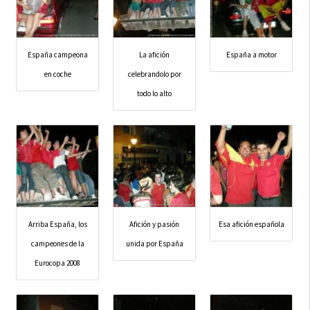
España campeona
La afición
España a motor
en coche
celebrandolo por
todo lo alto
Arriba España, los
Afición y pasión
Esa afición española
campeones de la
unida por España
Eurocopa 2008