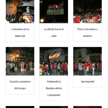
Camiones con la
La afición hacia el
Plaza Cervantes a
Selección
cielo
reventar
España campeona
Ondeando la
Soy español
de Europa
Bandera de los
campeones