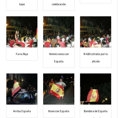
tope
celebración
Furia Roja
Herencianos con
N-420 cortada por la
España
afición
Arriba España
Nano con España
Bandera de España