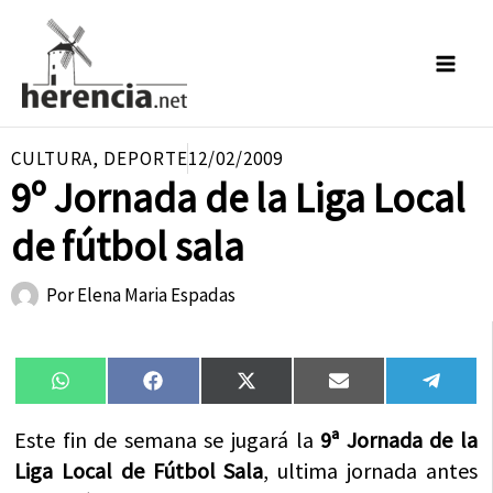
Ir
al
contenido
CULTURA
,
DEPORTE
12/02/2009
9º Jornada de la Liga Local
de fútbol sala
Por
Elena Maria Espadas
Compartir
Compartir
Compartir
Compartir
Compa
WhatsApp
Facebook
X
Email
Tele
en
en
en
en
en
(Twitter)
Este fin de semana se jugará la
9ª Jornada de la
Liga Local de Fútbol Sala
, ultima jornada antes