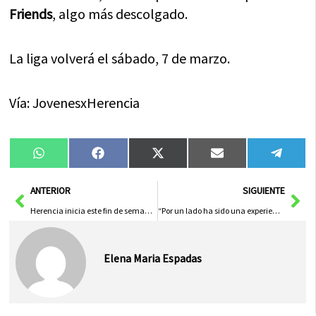
Friends
, algo más descolgado.
La liga volverá el sábado, 7 de marzo.
Vía: JovenesxHerencia
Compartir
Compartir
Compartir
Compartir
Compa
WhatsApp
Facebook
X
Email
Tele
en
en
en
en
en
(Twitter)
Ant
Sig
ANTERIOR
SIGUIENTE
Herencia inicia este fin de semana el carnaval con más historia de la comarca de La Mancha
“Por un lado ha sido una experiencia muy bonita, pero por otro te llevas una pequeña decepción”
Elena Maria Espadas