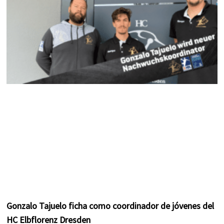
m
t
Gonzalo Tajuelo ficha como coordinador de jóvenes del
HC Elbflorenz Dresden