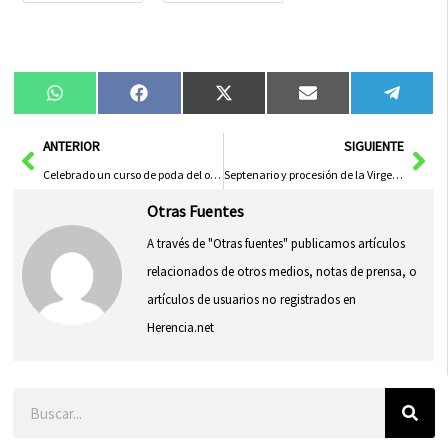
Compartir
Compartir
Compartir
Compartir
Compa
WhatsApp
Facebook
X
Email
Tele
en
en
en
en
en
(Twitter)
Ant
Sig
ANTERIOR
SIGUIENTE
Celebrado un curso de poda del olivar
Septenario y procesión de la Virgen de los Dolores
Otras Fuentes
A través de "Otras fuentes" publicamos artículos
relacionados de otros medios, notas de prensa, o
artículos de usuarios no registrados en
Herencia.net
Buscar