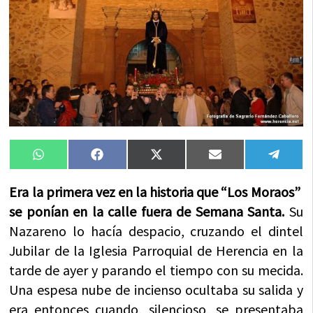
Compartir
Compartir
Compartir
Compartir
Compa
WhatsApp
Facebook
X
Email
Tele
en
en
en
en
en
(Twitter)
Era la primera vez en la historia que “Los Moraos”
se ponían en la calle fuera de Semana Santa.
Su
Nazareno lo hacía despacio, cruzando el dintel
Jubilar de la Iglesia Parroquial de Herencia en la
tarde de ayer y parando el tiempo con su mecida.
Una espesa nube de incienso ocultaba su salida y
era entonces cuando, silencioso, se presentaba