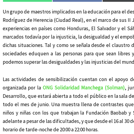
Un grupo de maestros implicados en la educación para el desa
Rodríguez de Herencia (Ciudad Real), en el marco de sus II 
experiencias en países como Honduras, El Salvador y el S
marcados todavía por la injusticia, la desigualdad y el empo
dichas situaciones. Tal y como se señala desde el claustro d
sociedades eduquen a las personas para que sean libres 
podemos superar las desigualdades y las injusticias del mund
Las actividades de sensibilización cuentan con el apoyo d
organizada por la
ONG Solidaridad Manchega (Solman)
, j
Desarrollo, que estará abierta a todo el público en la sala
todo el mes de junio. Una muestra llena de contrastes que
niños y niñas con los que trabajan la Fundación Baobab y
adelante a pesar de las dificultades, y que desde el 16 al 30 d
horario de tarde-noche de 20:00 a 22:00 horas.