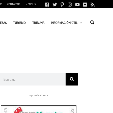
AS
CONTACTAR
IN ENGLISH
ESAS
TURISMO
TRIBUNA
INFORMACIÓN ÚTIL
Buscar
– patrocinadores –