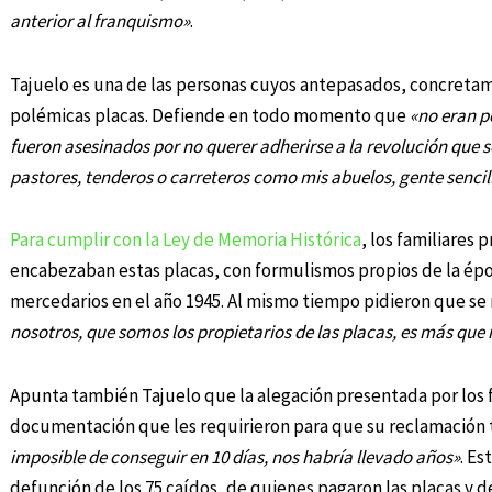
anterior al franquismo»
.
Tajuelo es una de las personas cuyos antepasados, concreta
polémicas placas. Defiende en todo momento que
«no eran p
fueron asesinados por no querer adherirse a la revolución que s
pastores, tenderos o carreteros como mis abuelos, gente sencilla
Para cumplir con la Ley de Memoria Histórica
, los familiares 
encabezaban estas placas, con formulismos propios de la époc
mercedarios en el año 1945. Al mismo tiempo pidieron que se
nosotros, que somos los propietarios de las placas, es más qu
Apunta también Tajuelo que la alegación presentada por los 
documentación que les requirieron para que su reclamación t
imposible de conseguir en 10 días, nos habría llevado años»
. E
defunción de los 75 caídos, de quienes pagaron las placas y de