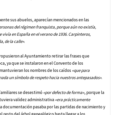
mente sus abuelos, aparecían mencionados en las
ersonas del régimen franquista, porque aún no existía,
e vivía en España en el verano de 1936. Carpinteros,
, de la calle»
.
propusieron al Ayuntamiento retirar las frases que
a, ya que se instalaron en el Convento de los
 mantuvieran los nombres de los caídos
«que para
e nada un símbolo de respeto hacia nuestros antepasados»
.
familiares se desestimó
«por defecto de forma»
, porque la
uviera validez administrativa
«era prácticamente
sta documentación pasaba por las partidas de nacimiento y
l resto del árbol genealógico hasta llegar a los