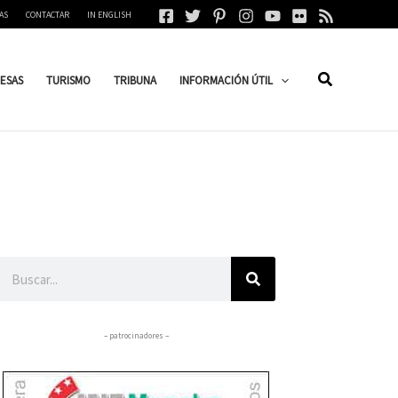
AS
CONTACTAR
IN ENGLISH
ESAS
TURISMO
TRIBUNA
INFORMACIÓN ÚTIL
Buscar
– patrocinadores –