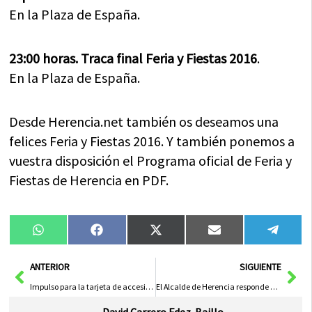
En la Plaza de España.
23:00 horas. Traca final Feria y Fiestas 2016
.
En la Plaza de España.
Desde Herencia.net también os deseamos una
felices Feria y Fiestas 2016. Y también ponemos a
vuestra disposición el Programa oficial de Feria y
Fiestas de Herencia en PDF.
Compartir
Compartir
Compartir
Compartir
Compa
WhatsApp
Facebook
X
Email
Tele
en
en
en
en
en
(Twitter)
Ant
Sig
ANTERIOR
SIGUIENTE
Impulso para la tarjeta de accesibilidad también disponible para entidades y «por motivos de emergencia»
El Alcalde de Herencia responde sobre las faltas de ortografía en redes sociales