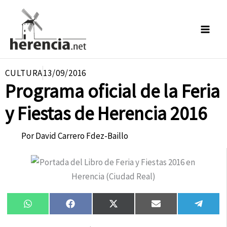
Ir
al
contenido
CULTURA
13/09/2016
Programa oficial de la Feria
y Fiestas de Herencia 2016
Por
David Carrero Fdez-Baillo
Compartir
Compartir
Compartir
Compartir
Compa
WhatsApp
Facebook
X
Email
Tele
en
en
en
en
en
(Twitter)