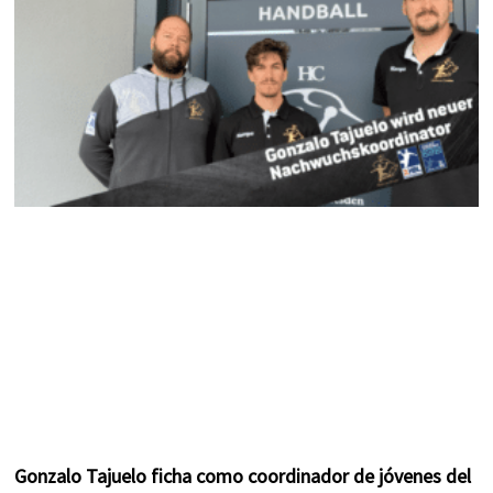
k
a
s
m
t
Gonzalo Tajuelo ficha como coordinador de jóvenes del