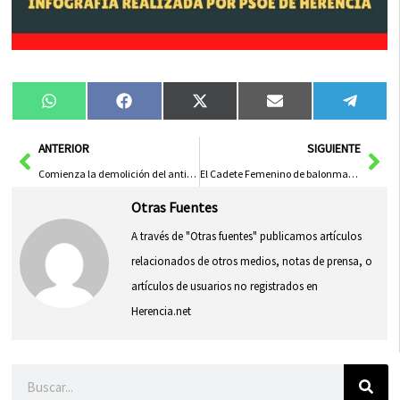
Compartir
Compartir
Compartir
Compartir
Compa
WhatsApp
Facebook
X
Email
Tele
en
en
en
en
en
(Twitter)
Ant
Sig
ANTERIOR
SIGUIENTE
Comienza la demolición del antiguo colegio del Cristo en Herencia
El Cadete Femenino de balonmano subcampeón del regional en su categoría
Otras Fuentes
A través de "Otras fuentes" publicamos artículos
relacionados de otros medios, notas de prensa, o
artículos de usuarios no registrados en
Herencia.net
Buscar