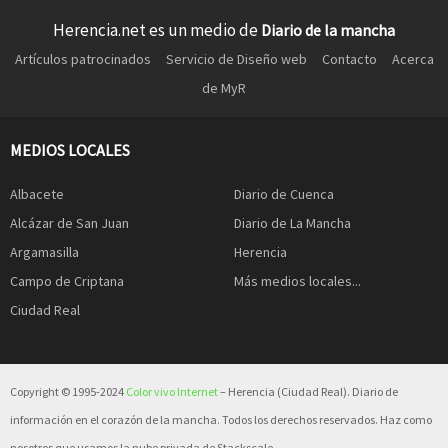
Herencia.net es un medio de
Diario de la mancha
Artículos patrocinados
Servicio de Diseño web
Contacto
Acerca
de MyR
MEDIOS LOCALES
Albacete
Diario de Cuenca
Alcázar de San Juan
Diario de La Mancha
Argamasilla
Herencia
Campo de Criptana
Más medios locales...
Ciudad Real
Copyright © 1995-2024
Color vivo Internet
– Herencia (Ciudad Real). Diario de
información en el corazón de la mancha. Todos los derechos reservados. Haz como
nosotros que usamos la nube privada de Stackscale.