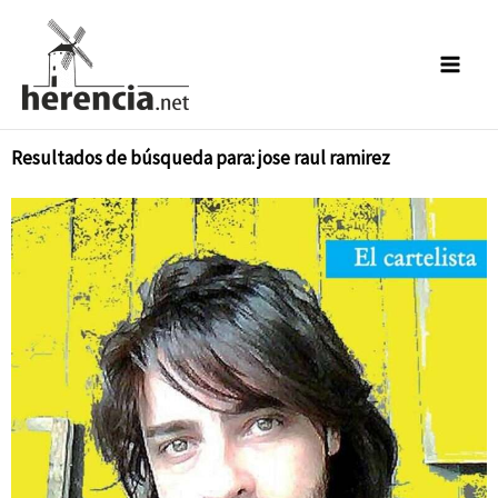
Ir
al
contenido
Resultados de búsqueda para: jose raul ramirez
Página
Página
Página
Página